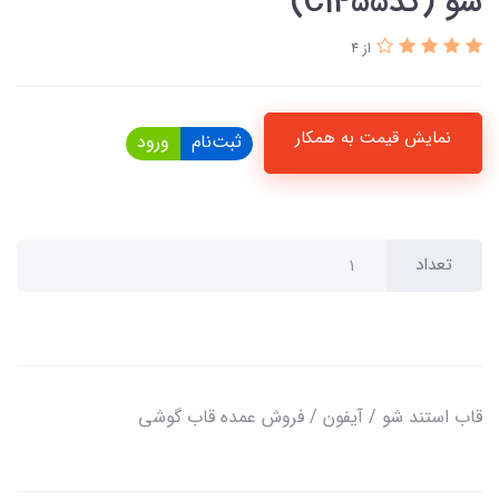
شو (کدC1455)
از 4
نمایش قیمت به همکار
ثبت‌نام
ورود
تعداد
قاب استند شو / آیفون / فروش عمده قاب گوشی