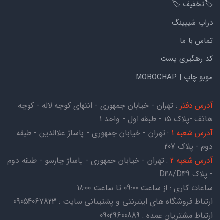
🏷️تخفیف 🏷️
دراپ شیپینگ
تماس با ما
کد رهگیری پست
موبو چاپ | MOBOCHAP
آدرس دفتر
: تهران - خیابان جمهوری - انتهای کوچه لاله - کوچه
هاتف -پلاک ۱۵ - طبقه اول - واحد ۱
آدرس شعبه 1
: تهران - خیابان جمهوری - پاساژ علاالدین - طبقه
دوم - پلاک 207
آدرس شعبه 2
: تهران - خیابان جمهوری - پاساژ چارسو - طبقه دوم
- پلاک D48/D49
ساعات کاری : از ساعت 09:00 تا ساعت 18:00
ارتباط فروشگاه های اینترنتی و پشتیبانی سایت : 09054067823
ارتباط مشتریان عمده : 09029600889