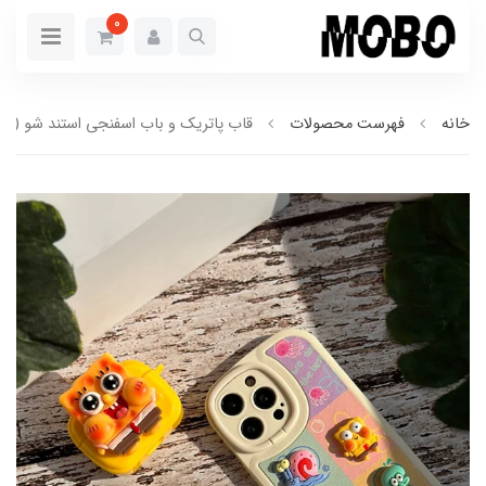
0
خانه
فهرست محصولات
قاب پاتریک و باب اسفنجی استند شو (کدC1455)