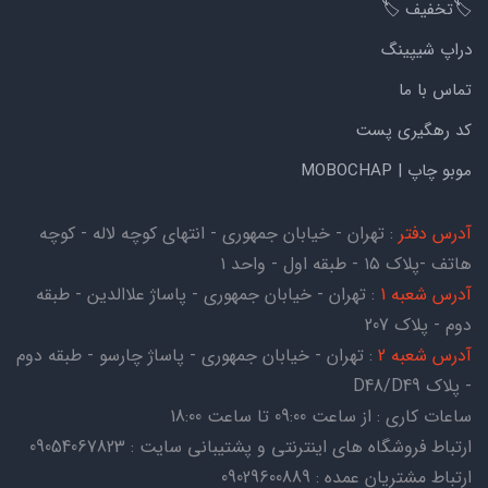
🏷️تخفیف 🏷️
دراپ شیپینگ
تماس با ما
کد رهگیری پست
موبو چاپ | MOBOCHAP
آدرس دفتر
: تهران - خیابان جمهوری - انتهای کوچه لاله - کوچه
هاتف -پلاک ۱۵ - طبقه اول - واحد ۱
آدرس شعبه 1
: تهران - خیابان جمهوری - پاساژ علاالدین - طبقه
دوم - پلاک 207
آدرس شعبه 2
: تهران - خیابان جمهوری - پاساژ چارسو - طبقه دوم
- پلاک D48/D49
ساعات کاری : از ساعت 09:00 تا ساعت 18:00
ارتباط فروشگاه های اینترنتی و پشتیبانی سایت : 09054067823
ارتباط مشتریان عمده : 09029600889