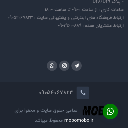
- پلاک D48/D49
ساعات کاری : از ساعت 09:00 تا ساعت 18:00
ارتباط فروشگاه های اینترنتی و پشتیبانی سایت : 09054067823
ارتباط مشتریان عمده : 09029600889
09054067823
تمامی حقوق سایت و محتوا برای
mobomobo.ir
محفوظ میباشد