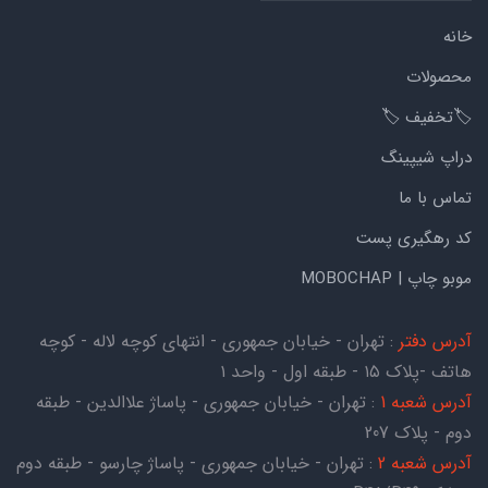
خانه
محصولات
🏷️تخفیف 🏷️
دراپ شیپینگ
تماس با ما
کد رهگیری پست
موبو چاپ | MOBOCHAP
آدرس دفتر
: تهران - خیابان جمهوری - انتهای کوچه لاله - کوچه
هاتف -پلاک ۱۵ - طبقه اول - واحد ۱
آدرس شعبه 1
: تهران - خیابان جمهوری - پاساژ علاالدین - طبقه
دوم - پلاک 207
آدرس شعبه 2
: تهران - خیابان جمهوری - پاساژ چارسو - طبقه دوم