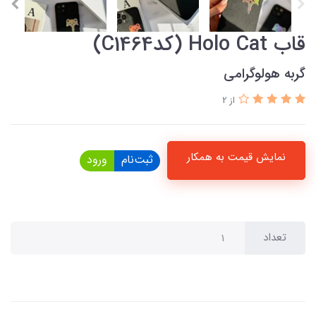
قاب Holo Cat (کدC1464)
گربه هولوگرامی
از 2
نمایش قیمت به همکار
ثبت‌نام
ورود
تعداد