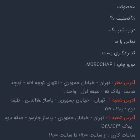
محصولات
🏷️تخفیف 🏷️
دراپ شیپینگ
تماس با ما
کد رهگیری پست
موبو چاپ | MOBOCHAP
آدرس دفتر
: تهران - خیابان جمهوری - انتهای کوچه لاله - کوچه
هاتف -پلاک ۱۵ - طبقه اول - واحد ۱
آدرس شعبه 1
: تهران - خیابان جمهوری - پاساژ علاالدین - طبقه
دوم - پلاک 207
آدرس شعبه 2
: تهران - خیابان جمهوری - پاساژ چارسو - طبقه دوم
- پلاک D48/D49
ساعات کاری : از ساعت 09:00 تا ساعت 18:00