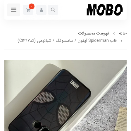
0
خانه
فهرست محصولات
قاب Spiderman آیفون / سامسونگ / شیائومی (کدC1497)