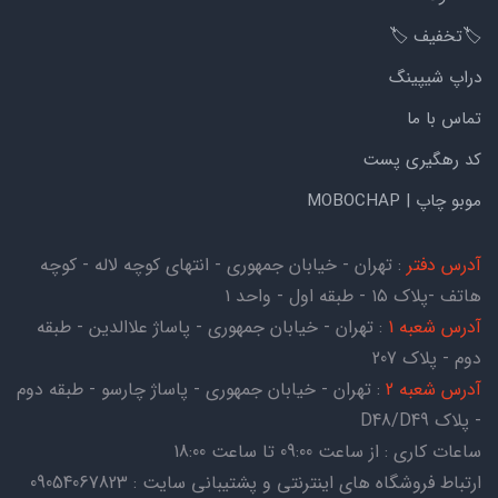
🏷️تخفیف 🏷️
دراپ شیپینگ
تماس با ما
کد رهگیری پست
موبو چاپ | MOBOCHAP
آدرس دفتر
: تهران - خیابان جمهوری - انتهای کوچه لاله - کوچه
هاتف -پلاک ۱۵ - طبقه اول - واحد ۱
آدرس شعبه 1
: تهران - خیابان جمهوری - پاساژ علاالدین - طبقه
دوم - پلاک 207
آدرس شعبه 2
: تهران - خیابان جمهوری - پاساژ چارسو - طبقه دوم
- پلاک D48/D49
ساعات کاری : از ساعت 09:00 تا ساعت 18:00
ارتباط فروشگاه های اینترنتی و پشتیبانی سایت : 09054067823