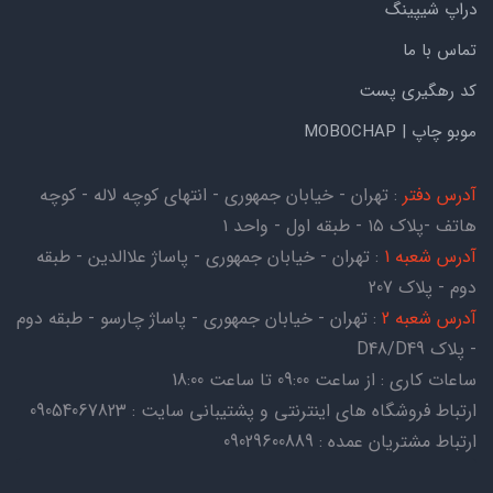
دراپ شیپینگ
تماس با ما
کد رهگیری پست
موبو چاپ | MOBOCHAP
آدرس دفتر
: تهران - خیابان جمهوری - انتهای کوچه لاله - کوچه
هاتف -پلاک ۱۵ - طبقه اول - واحد ۱
آدرس شعبه 1
: تهران - خیابان جمهوری - پاساژ علاالدین - طبقه
دوم - پلاک 207
آدرس شعبه 2
: تهران - خیابان جمهوری - پاساژ چارسو - طبقه دوم
- پلاک D48/D49
ساعات کاری : از ساعت 09:00 تا ساعت 18:00
ارتباط فروشگاه های اینترنتی و پشتیبانی سایت : 09054067823
ارتباط مشتریان عمده : 09029600889