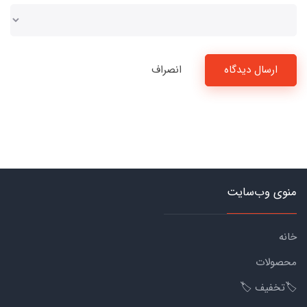
ارسال دیدگاه
انصراف
منوی وب‌سایت
خانه
محصولات
🏷️تخفیف 🏷️