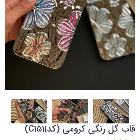
قاب گل رنگی کرومی (کدC1511)