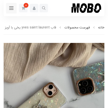
0
خانه
فهرست محصولات
قاب yves saint laurent یخی با آویز (کدC1515)