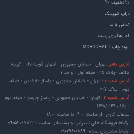
🏷️تخفیف 🏷️
دراپ شیپینگ
تماس با ما
کد رهگیری پست
موبو چاپ | MOBOCHAP
آدرس دفتر
: تهران - خیابان جمهوری - انتهای کوچه لاله - کوچه
هاتف -پلاک ۱۵ - طبقه اول - واحد ۱
آدرس شعبه 1
: تهران - خیابان جمهوری - پاساژ علاالدین - طبقه
دوم - پلاک 207
آدرس شعبه 2
: تهران - خیابان جمهوری - پاساژ چارسو - طبقه دوم
- پلاک D48/D49
ساعات کاری : از ساعت 09:00 تا ساعت 18:00
ارتباط فروشگاه های اینترنتی و پشتیبانی سایت : 09054067823
ارتباط مشتریان عمده : 09029600889