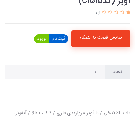
آویز (کدC1515)
از 1
نمایش قیمت به همکار
ثبت‌نام
ورود
تعداد
قاب YSLیخی / با آویز مرواریدی فلزی / کیفیت بالا / آیفونی