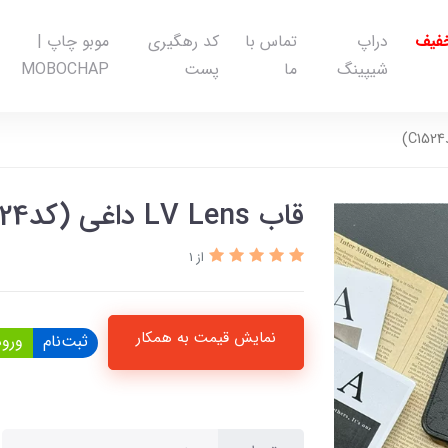
خفیف
دراپ
تماس با
کد رهگیری
موبو چاپ |
شیپینگ
ما
پست
MOBOCHAP
قاب LV Lens داغی (کدC1524)
از 1
نمایش قیمت به همکار
ثبت‌نام
ورود