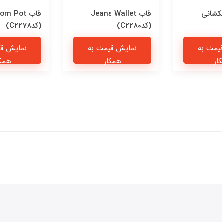
کشانی
قاب Jeans Wallet
قاب om Pot
(کدC2280)
(کدC2278)
یمت به
نمایش قیمت به
نمایش قی
ار
همکار
همکا