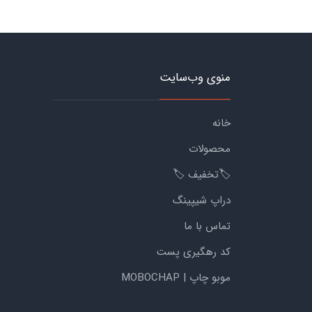
منوی وب‌سایت
خانه
محصولات
🏷️تخفیف 🏷️
دراپ شیپینگ
تماس با ما
کد رهگیری پست
موبو چاپ | MOBOCHAP