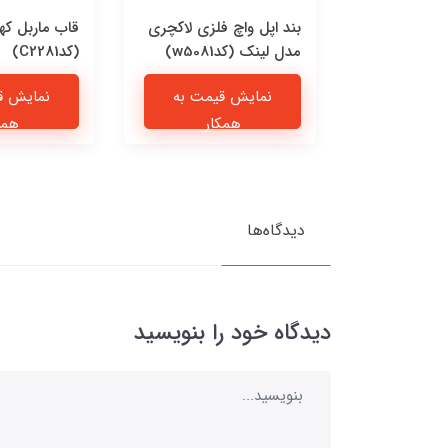
 چرمی پیشی
بند اپل واچ فلزی لاکچری
قاب ماربل که
مدل لینک (کدw5081)
(کدC2281)
یمت به
نمایش قیمت به
نمایش ق
ار
همکار
همک
دیدگاه‌ها
دیدگاه خود را بنویسید