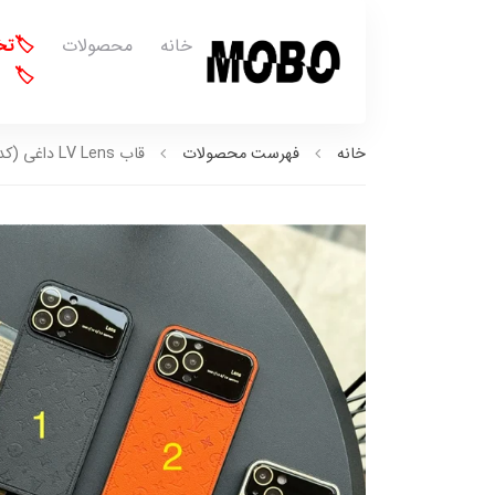
خانه
محصولات
🏷️ت
🏷️
خانه
فهرست محصولات
قاب LV Lens داغی (کدC1524)