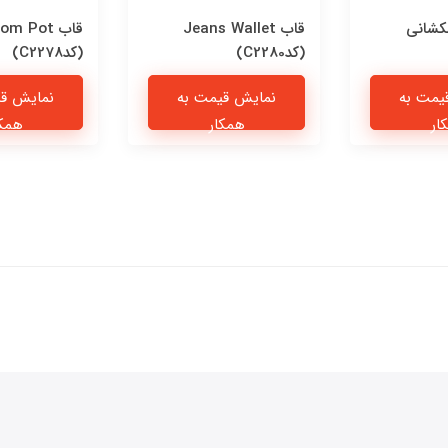
کشانی
قاب Jeans Wallet
قاب om Pot
(کدC2280)
(کدC2278)
یمت به
نمایش قیمت به
نمایش قی
ار
همکار
همکا