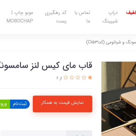
خفیف
دراپ
تماس با
کد رهگیری
موبو چاپ |
شیپینگ
ما
پست
MOBOCHAP
 و شیائومی (کدC1531)
قاب مای کیس لنز سامسونگ و 
از 2
نمایش قیمت به همکار
ثبت‌نام
ورود