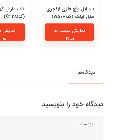
 چرمی پیشی
بند اپل واچ فلزی لاکچری
قاب ماربل که
مدل لینک (کدw5081)
(کدC2281)
یمت به
نمایش قیمت به
نمایش ق
ار
همکار
همک
دیدگاه‌ها
دیدگاه خود را بنویسید