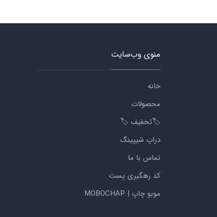
منوی وب‌سایت
خانه
محصولات
🏷️تخفیف 🏷️
دراپ شیپینگ
تماس با ما
کد رهگیری پست
موبو چاپ | MOBOCHAP