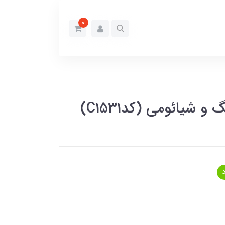
0
شیائومی (کدC1531)