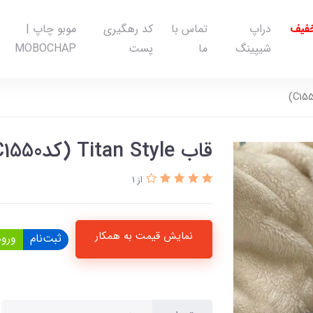
خفیف
دراپ
تماس با
کد رهگیری
موبو چاپ |
شیپینگ
ما
پست
MOBOCHAP
قاب Titan Style (کدC1550)
از 1
نمایش قیمت به همکار
ثبت‌نام
ورود