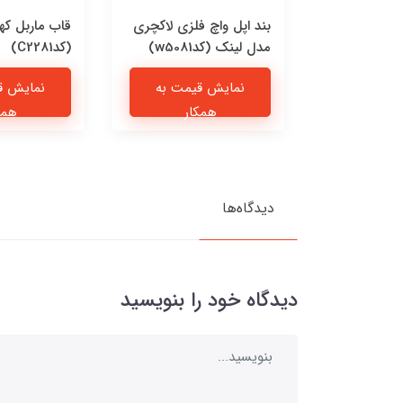
 چرمی پیشی
بند اپل واچ فلزی لاکچری
قاب ماربل که
مدل لینک (کدw5081)
(کدC2281)
یمت به
نمایش قیمت به
نمایش ق
ار
همکار
همک
دیدگاه‌ها
دیدگاه خود را بنویسید