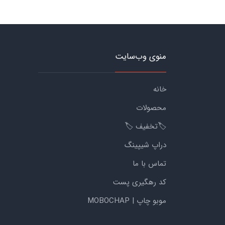
منوی وب‌سایت
خانه
محصولات
🏷️تخفیف 🏷️
دراپ شیپینگ
تماس با ما
کد رهگیری پست
موبو چاپ | MOBOCHAP