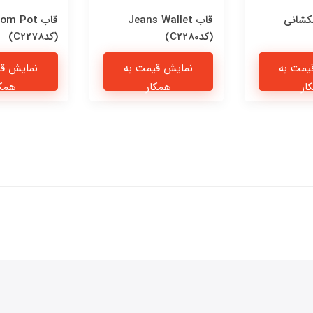
کشانی
قاب Jeans Wallet
قاب om Pot
(کدC2280)
(کدC2278)
یمت به
نمایش قیمت به
نمایش قی
ار
همکار
همکا