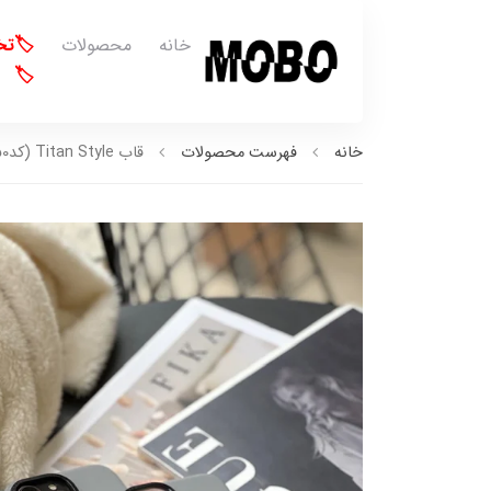
خانه
محصولات
🏷️ت
🏷️
خانه
فهرست محصولات
قاب Titan Style (کدC1550)