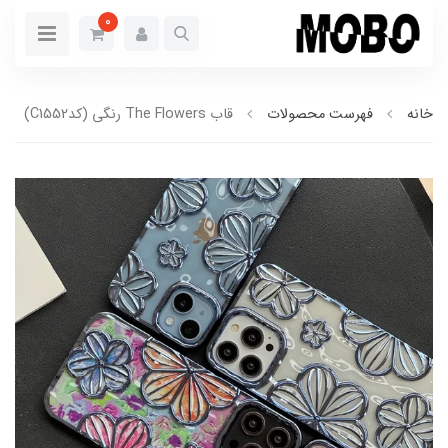
0
خانه
فهرست محصولات
قاب The Flowers رنگی (کدC1552)