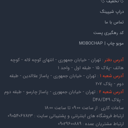
🏷️تخفیف 🏷️
دراپ شیپینگ
تماس با ما
کد رهگیری پست
موبو چاپ | MOBOCHAP
آدرس دفتر
: تهران - خیابان جمهوری - انتهای کوچه لاله - کوچه
هاتف -پلاک ۱۵ - طبقه اول - واحد ۱
آدرس شعبه 1
: تهران - خیابان جمهوری - پاساژ علاالدین - طبقه
دوم - پلاک 207
آدرس شعبه 2
: تهران - خیابان جمهوری - پاساژ چارسو - طبقه دوم
- پلاک D48/D49
ساعات کاری : از ساعت 09:00 تا ساعت 18:00
ارتباط فروشگاه های اینترنتی و پشتیبانی سایت : 09054067823
ارتباط مشتریان عمده : 09029600889