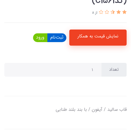
(کدC1561)
از 8
نمایش قیمت به همکار
ثبت‌نام
ورود
تعداد
قاب سالید / آیفون / با بند بلند طنابی