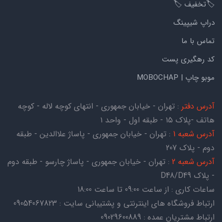
🏷️تخفیف 🏷️
دراپ شیپینگ
تماس با ما
کد رهگیری پست
موبو چاپ | MOBOCHAP
آدرس دفتر
: تهران - خیابان جمهوری - انتهای کوچه لاله - کوچه
هاتف -پلاک ۱۵ - طبقه اول - واحد ۱
آدرس شعبه 1
: تهران - خیابان جمهوری - پاساژ علاالدین - طبقه
دوم - پلاک 207
آدرس شعبه 2
: تهران - خیابان جمهوری - پاساژ چارسو - طبقه دوم
- پلاک D48/D49
ساعات کاری : از ساعت 09:00 تا ساعت 18:00
ارتباط فروشگاه های اینترنتی و پشتیبانی سایت : 09054067823
ارتباط مشتریان عمده : 09029600889