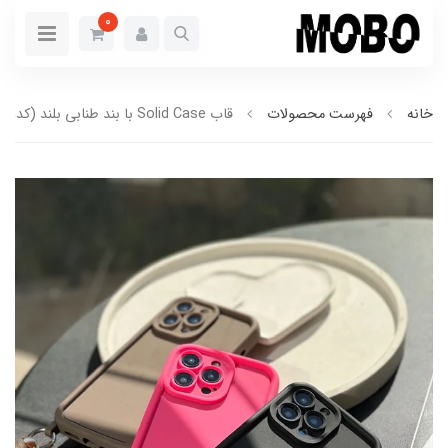
0
خانه
فهرست محصولات
قاب Solid Case با بند طنابی بلند (کدC1561)