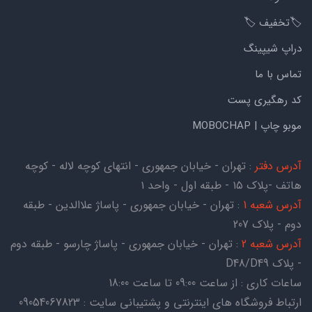
🏷️تخفیف 🏷️
دراپ شیپینگ
تماس با ما
کد رهگیری پست
موبو چاپ | MOBOCHAP
آدرس دفتر
: تهران - خیابان جمهوری - انتهای کوچه لاله - کوچه
هاتف -پلاک ۱۵ - طبقه اول - واحد ۱
آدرس شعبه 1
: تهران - خیابان جمهوری - پاساژ علاالدین - طبقه
دوم - پلاک 207
آدرس شعبه 2
: تهران - خیابان جمهوری - پاساژ چارسو - طبقه دوم
- پلاک D48/D49
ساعات کاری : از ساعت 09:00 تا ساعت 18:00
ارتباط فروشگاه های اینترنتی و پشتیبانی سایت : 09054067823