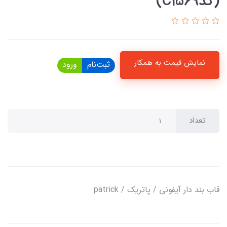
(کدC1569)
نمایش قیمت به همکار
ثبت‌نام
ورود
تعداد
قاب بند دار آیفونی / پاتریک / patrick