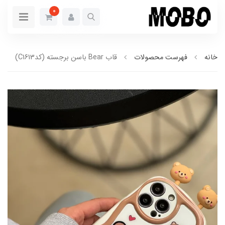
0
خانه
فهرست محصولات
قاب Bear باسن برجسته (کدC1613)