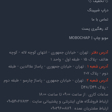
🏷️تخفیف 🏷️
دراپ شیپینگ
تماس با ما
کد رهگیری پست
موبو چاپ | MOBOCHAP
آدرس دفتر
: تهران - خیابان جمهوری - انتهای کوچه لاله - کوچه
هاتف -پلاک ۱۵ - طبقه اول - واحد ۱
آدرس شعبه 1
: تهران - خیابان جمهوری - پاساژ علاالدین - طبقه
دوم - پلاک 207
آدرس شعبه 2
: تهران - خیابان جمهوری - پاساژ چارسو - طبقه دوم
- پلاک D48/D49
ساعات کاری : از ساعت 09:00 تا ساعت 18:00
ارتباط فروشگاه های اینترنتی و پشتیبانی سایت : 09054067823
ارتباط مشتریان عمده : 09029600889