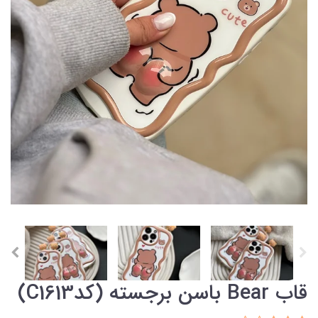
قاب Bear باسن برجسته (کدC1613)