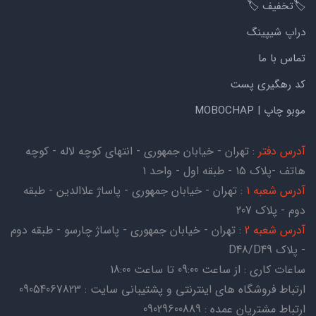
🏷️تخفیف 🏷️
دراپ شیپینگ
تماس با ما
کد رهگیری پست
موبو چاپ | MOBOCHAP
آدرس دفتر
: تهران - خیابان جمهوری - انتهای کوچه لاله - کوچه
هاتف -پلاک ۱۵ - طبقه اول - واحد ۱
آدرس شعبه 1
: تهران - خیابان جمهوری - پاساژ علاالدین - طبقه
دوم - پلاک 207
آدرس شعبه 2
: تهران - خیابان جمهوری - پاساژ چارسو - طبقه دوم
- پلاک D48/D49
ساعات کاری : از ساعت 09:00 تا ساعت 18:00
ارتباط فروشگاه های اینترنتی و پشتیبانی سایت : 09054067823
ارتباط مشتریان عمده : 09029600889