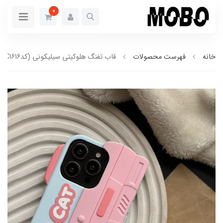
0
خانه
فهرست محصولات
قاب تفنگ هلوکیتی سیلیکونی (کدC1616)