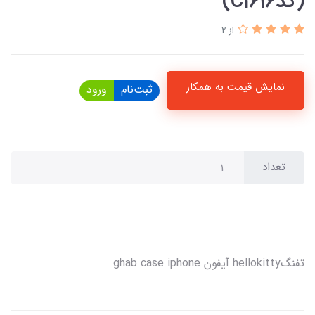
(کدC1616)
از 2
نمایش قیمت به همکار
ثبت‌نام
ورود
تعداد
تفنگhellokitty آیفون ghab case iphone