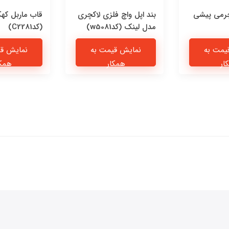
چرمی پیشی
بند اپل واچ فلزی لاکچری
قاب ماربل که
مدل لینک (کدw5081)
(کدC2281)
یمت به
نمایش قیمت به
نمایش قی
ار
همکار
همکا