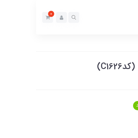
0
C16)