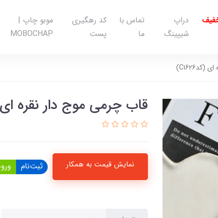
خفیف
دراپ
تماس با
کد رهگیری
موبو چاپ |
شیپینگ
ما
پست
MOBOCHAP
کدC1626)
قاب چرمی موج دار نقره ای (کد26
نمایش قیمت به همکار
ثبت‌نام
ورود