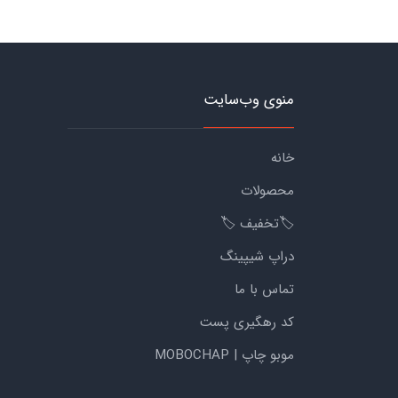
منوی وب‌سایت
خانه
محصولات
🏷️تخفیف 🏷️
دراپ شیپینگ
تماس با ما
کد رهگیری پست
موبو چاپ | MOBOCHAP