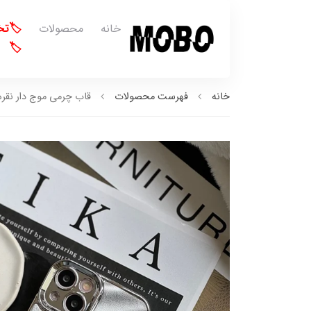
خانه
محصولات
🏷️ت
🏷️
خانه
فهرست محصولات
قاب چرمی موج دار نقره ای (