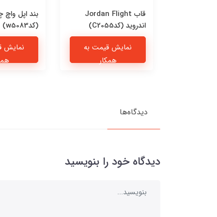
Puppy 
قاب Jordan Flight
بند اپل واچ 
اندروید (کدC2055)
(کدw5083)
یمت به
نمایش قیمت به
نمایش ق
ار
همکار
همک
دیدگاه‌ها
دیدگاه خود را بنویسید