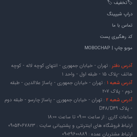
🏷️تخفیف 🏷️
دراپ شیپینگ
تماس با ما
کد رهگیری پست
موبو چاپ | MOBOCHAP
آدرس دفتر
: تهران - خیابان جمهوری - انتهای کوچه لاله - کوچه
هاتف -پلاک ۱۵ - طبقه اول - واحد ۱
آدرس شعبه 1
: تهران - خیابان جمهوری - پاساژ علاالدین - طبقه
دوم - پلاک 207
آدرس شعبه 2
: تهران - خیابان جمهوری - پاساژ چارسو - طبقه دوم
- پلاک D48/D49
ساعات کاری : از ساعت 09:00 تا ساعت 18:00
ارتباط فروشگاه های اینترنتی و پشتیبانی سایت : 09054067823
ارتباط مشتریان عمده : 09029600889