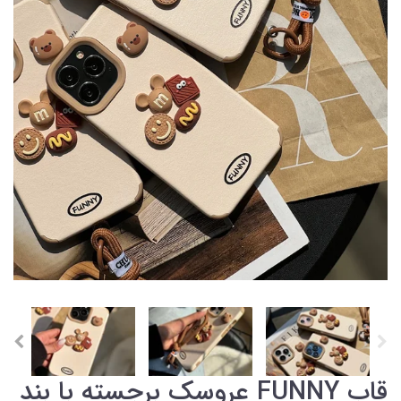
قاب FUNNY عروسک برجسته با بند