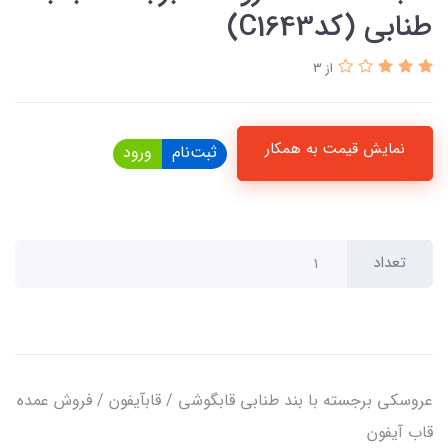
طنابی (کدC1643)
از 3
نمایش قیمت به همکار
ثبت‌نام
ورود
تعداد
عروسکی برجسته با بند طنابی قابگوشی / قابآیفون / فروش عمده
قاب آیفون