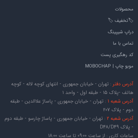
محصولات
🏷️تخفیف 🏷️
دراپ شیپینگ
تماس با ما
کد رهگیری پست
موبو چاپ | MOBOCHAP
آدرس دفتر
: تهران - خیابان جمهوری - انتهای کوچه لاله - کوچه
هاتف -پلاک ۱۵ - طبقه اول - واحد ۱
آدرس شعبه 1
: تهران - خیابان جمهوری - پاساژ علاالدین - طبقه
دوم - پلاک 207
آدرس شعبه 2
: تهران - خیابان جمهوری - پاساژ چارسو - طبقه دوم
- پلاک D48/D49
ساعات کاری : از ساعت 09:00 تا ساعت 18:00