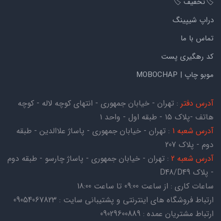
🏷️تخفیف 🏷️
دراپ شیپینگ
تماس با ما
کد رهگیری پست
موبو چاپ | MOBOCHAP
آدرس دفتر
: تهران - خیابان جمهوری - انتهای کوچه لاله - کوچه
هاتف -پلاک ۱۵ - طبقه اول - واحد ۱
آدرس شعبه 1
: تهران - خیابان جمهوری - پاساژ علاالدین - طبقه
دوم - پلاک 207
آدرس شعبه 2
: تهران - خیابان جمهوری - پاساژ چارسو - طبقه دوم
- پلاک D48/D49
ساعات کاری : از ساعت 09:00 تا ساعت 18:00
ارتباط فروشگاه های اینترنتی و پشتیبانی سایت : 09054067823
ارتباط مشتریان عمده : 09029600889