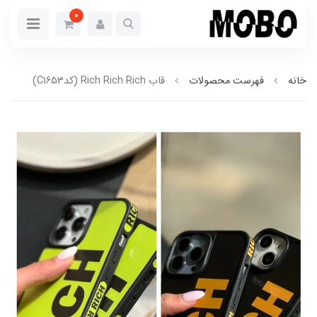
0
خانه
فهرست محصولات
قاب Rich Rich Rich (کدC1653)