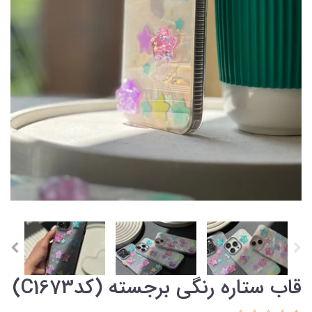
قاب ستاره رنگی برجسته (کدC1673)