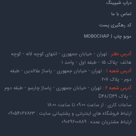
دراپ شیپینگ
تماس با ما
کد رهگیری پست
موبو چاپ | MOBOCHAP
آدرس دفتر
: تهران - خیابان جمهوری - انتهای کوچه لاله - کوچه
هاتف -پلاک ۱۵ - طبقه اول - واحد ۱
آدرس شعبه 1
: تهران - خیابان جمهوری - پاساژ علاالدین - طبقه
دوم - پلاک 207
آدرس شعبه 2
: تهران - خیابان جمهوری - پاساژ چارسو - طبقه دوم
- پلاک D48/D49
ساعات کاری : از ساعت 09:00 تا ساعت 18:00
ارتباط فروشگاه های اینترنتی و پشتیبانی سایت : 09054067823
ارتباط مشتریان عمده : 09029600889