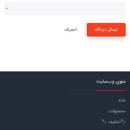
ارسال دیدگاه
انصراف
منوی وب‌سایت
خانه
محصولات
🏷️تخفیف 🏷️