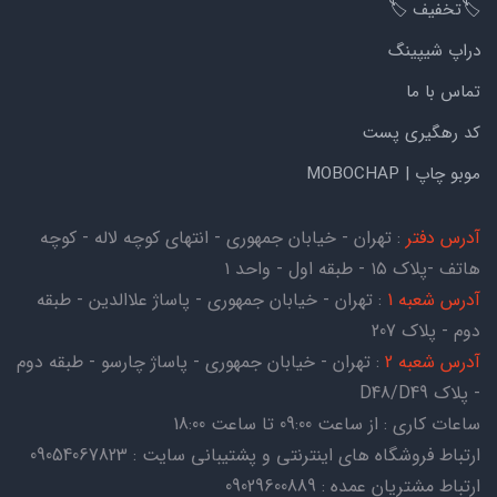
🏷️تخفیف 🏷️
دراپ شیپینگ
تماس با ما
کد رهگیری پست
موبو چاپ | MOBOCHAP
آدرس دفتر
: تهران - خیابان جمهوری - انتهای کوچه لاله - کوچه
هاتف -پلاک ۱۵ - طبقه اول - واحد ۱
آدرس شعبه 1
: تهران - خیابان جمهوری - پاساژ علاالدین - طبقه
دوم - پلاک 207
آدرس شعبه 2
: تهران - خیابان جمهوری - پاساژ چارسو - طبقه دوم
- پلاک D48/D49
ساعات کاری : از ساعت 09:00 تا ساعت 18:00
ارتباط فروشگاه های اینترنتی و پشتیبانی سایت : 09054067823
ارتباط مشتریان عمده : 09029600889