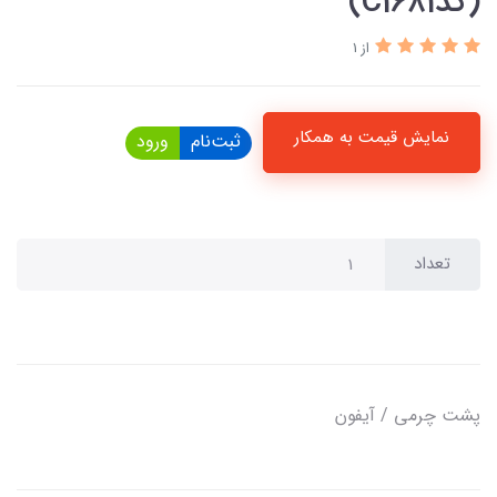
(کدC1681)
از 1
نمایش قیمت به همکار
ثبت‌نام
ورود
تعداد
پشت چرمی / آیفون