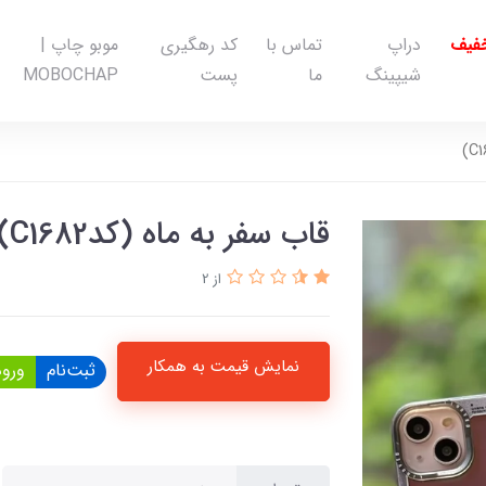
خفیف
دراپ
تماس با
کد رهگیری
موبو چاپ |
شیپینگ
ما
پست
MOBOCHAP
قاب سفر به ماه (کدC1682)
از 2
نمایش قیمت به همکار
ثبت‌نام
ورود