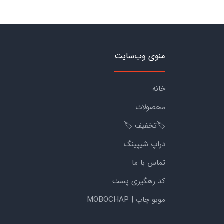
منوی وب‌سایت
خانه
محصولات
🏷️تخفیف 🏷️
دراپ شیپینگ
تماس با ما
کد رهگیری پست
موبو چاپ | MOBOCHAP