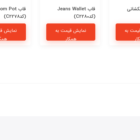
کشانی
قاب Jeans Wallet
قاب om Pot
(کدC2280)
(کدC2278)
یمت به
نمایش قیمت به
نمایش قی
ار
همکار
همکا