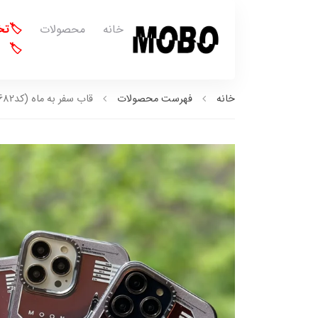
خانه
محصولات
🏷️ت
🏷️
خانه
فهرست محصولات
قاب سفر به ماه (کدC1682)