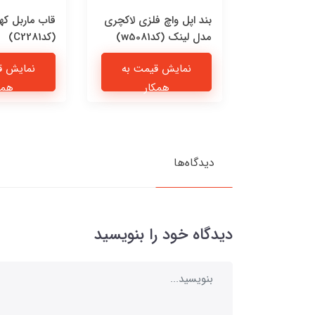
 چرمی پیشی
بند اپل واچ فلزی لاکچری
قاب ماربل که
مدل لینک (کدw5081)
(کدC2281)
یمت به
نمایش قیمت به
نمایش ق
ار
همکار
همک
دیدگاه‌ها
دیدگاه خود را بنویسید