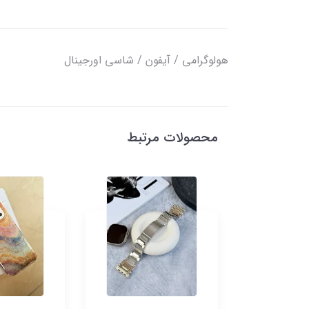
هولوگرامی / آیفون / شاسی اورجینال
محصولات مرتبط