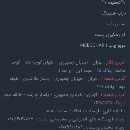
🏷️تخفیف 🏷️
دراپ شیپینگ
تماس با ما
کد رهگیری پست
موبو چاپ | MOBOCHAP
آدرس دفتر
: تهران - خیابان جمهوری - انتهای کوچه لاله - کوچه
هاتف -پلاک ۱۵ - طبقه اول - واحد ۱
آدرس شعبه 1
: تهران - خیابان جمهوری - پاساژ علاالدین - طبقه
دوم - پلاک 207
آدرس شعبه 2
: تهران - خیابان جمهوری - پاساژ چارسو - طبقه دوم
- پلاک D48/D49
ساعات کاری : از ساعت 09:00 تا ساعت 18:00
ارتباط فروشگاه های اینترنتی و پشتیبانی سایت : 09054067823
ارتباط مشتریان عمده : 09029600889