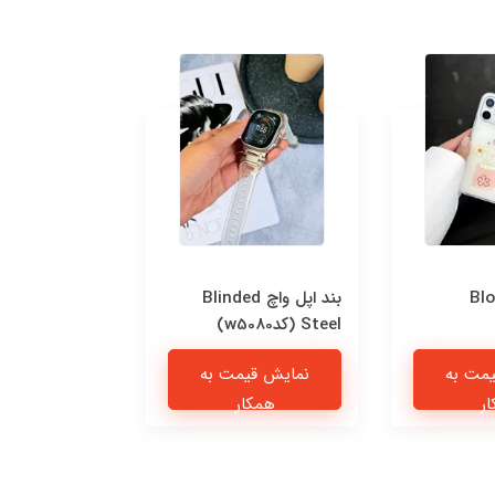
Blo
بند اپل واچ Blinded
قاب n Blue
Steel (کدw5080)
اندرویدی (کدC2277)
مت به
نمایش قیمت به
نمایش قی
ر
همکار
همکا