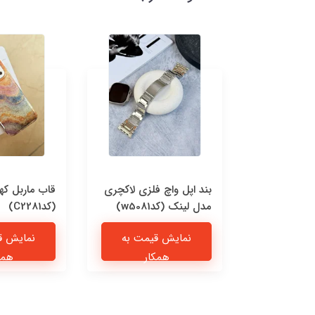
 چرمی پیشی
بند اپل واچ فلزی لاکچری
قاب ماربل که
مدل لینک (کدw5081)
(کدC2281)
یمت به
نمایش قیمت به
نمایش ق
ار
همکار
همک