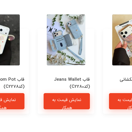
کشانی
قاب Jeans Wallet
قاب om Pot
(کدC2280)
(کدC2278)
یمت به
نمایش قیمت به
نمایش قی
ار
همکار
همکا