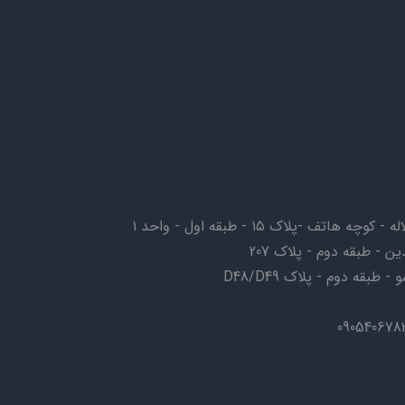
ف -پلاک ۱۵ - طبقه اول - واحد ۱
ن - طبقه دوم - پلاک 207
بقه دوم - پلاک D48/D49