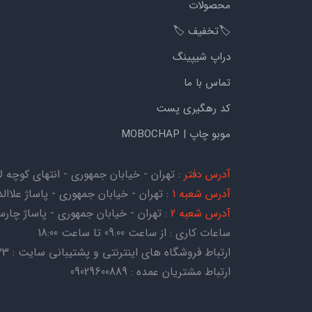
محصولات
🏷️تخفیف 🏷️
دراپ شیپینگ
تماس با ما
کد رهگیری پست
موبو چاپ | MOBOCHAP
آدرس دفتر
: تهران - خیابان جمهوری - انتهای کوچه لاله - کوچه هات
آدرس شعبه 1
: تهران - خیابان جمهوری - پاساژ علاالدی
آدرس شعبه 2
: تهران - خیابان جمهوری - پاساژ چارسو - ط
ساعات کاری : از ساعت 09:00 تا ساعت 18:00
ارتباط فروشگاه های اینترنتی و پشتیبانی سایت : 09054067823
ارتباط مشتریان عمده : 09029600889