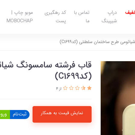
خفیف
دراپ
تماس با
کد رهگیری
موبو چاپ |
شیپینگ
ما
پست
MOBOCHAP
ئومی طرح ساختمان سلطنتی (کدC1699)
قاب فرشته سامسونگ شیائ
(کدC1699)
از 4
نمایش قیمت به همکار
ثبت‌نام
ورود