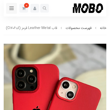
0
خانه
فهرست محصولات
قاب Leather Metal قرمز (کدC1706)