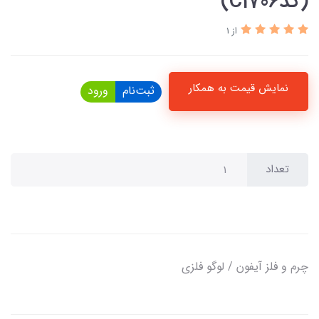
(کدC1706)
از 1
نمایش قیمت به همکار
ثبت‌نام
ورود
تعداد
چرم و فلز آیفون / لوگو فلزی