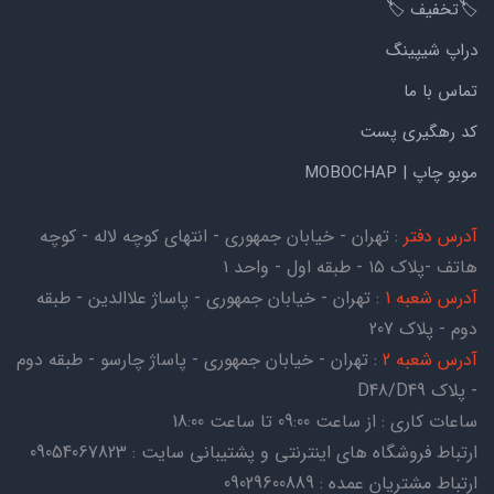
🏷️تخفیف 🏷️
دراپ شیپینگ
تماس با ما
کد رهگیری پست
موبو چاپ | MOBOCHAP
آدرس دفتر
: تهران - خیابان جمهوری - انتهای کوچه لاله - کوچه
هاتف -پلاک ۱۵ - طبقه اول - واحد ۱
آدرس شعبه 1
: تهران - خیابان جمهوری - پاساژ علاالدین - طبقه
دوم - پلاک 207
آدرس شعبه 2
: تهران - خیابان جمهوری - پاساژ چارسو - طبقه دوم
- پلاک D48/D49
ساعات کاری : از ساعت 09:00 تا ساعت 18:00
ارتباط فروشگاه های اینترنتی و پشتیبانی سایت : 09054067823
ارتباط مشتریان عمده : 09029600889