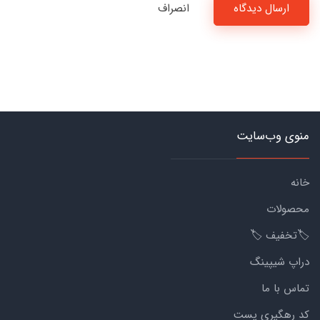
ارسال دیدگاه
انصراف
منوی وب‌سایت
خانه
محصولات
🏷️تخفیف 🏷️
دراپ شیپینگ
تماس با ما
کد رهگیری پست