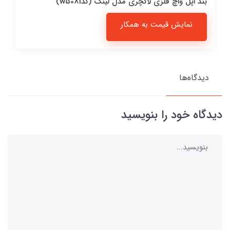
بند اپل واچ فلزی لاکچری مدل لینک (کدw5081)
نمایش قیمت به همکار
دیدگاه‌ها
دیدگاه خود را بنویسید