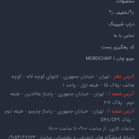
محصولات
🏷️تخفیف 🏷️
دراپ شیپینگ
تماس با ما
کد رهگیری پست
موبو چاپ | MOBOCHAP
آدرس دفتر
: تهران - خیابان جمهوری - انتهای کوچه لاله - کوچه
هاتف -پلاک ۱۵ - طبقه اول - واحد ۱
آدرس شعبه 1
: تهران - خیابان جمهوری - پاساژ علاالدین - طبقه
دوم - پلاک 207
آدرس شعبه 2
: تهران - خیابان جمهوری - پاساژ چارسو - طبقه دوم
- پلاک D48/D49
ساعات کاری : از ساعت 09:00 تا ساعت 18:00
ارتباط فروشگاه های اینترنتی و پشتیبانی سایت : 09054067823