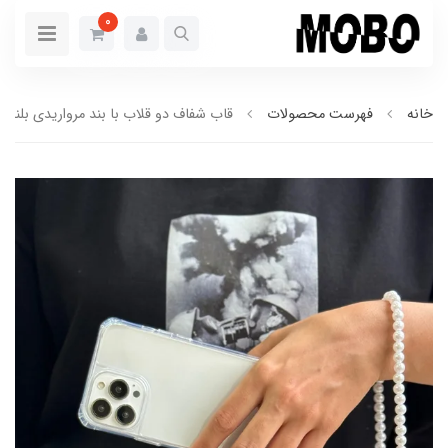
0
خانه
فهرست محصولات
قاب شفاف دو قلاب با بند مرواریدی بلند (کد723