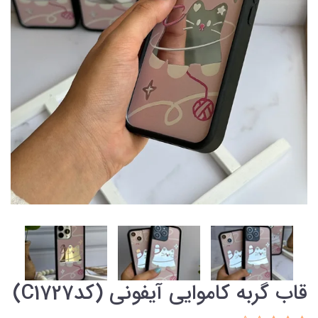
قاب گربه کاموایی آیفونی (کدC1727)