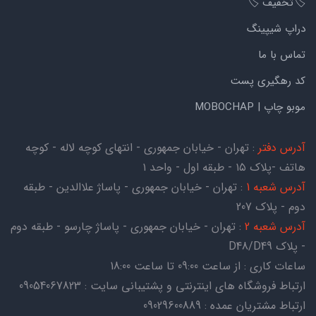
🏷️تخفیف 🏷️
دراپ شیپینگ
تماس با ما
کد رهگیری پست
موبو چاپ | MOBOCHAP
آدرس دفتر
: تهران - خیابان جمهوری - انتهای کوچه لاله - کوچه
هاتف -پلاک ۱۵ - طبقه اول - واحد ۱
آدرس شعبه 1
: تهران - خیابان جمهوری - پاساژ علاالدین - طبقه
دوم - پلاک 207
آدرس شعبه 2
: تهران - خیابان جمهوری - پاساژ چارسو - طبقه دوم
- پلاک D48/D49
ساعات کاری : از ساعت 09:00 تا ساعت 18:00
ارتباط فروشگاه های اینترنتی و پشتیبانی سایت : 09054067823
ارتباط مشتریان عمده : 09029600889