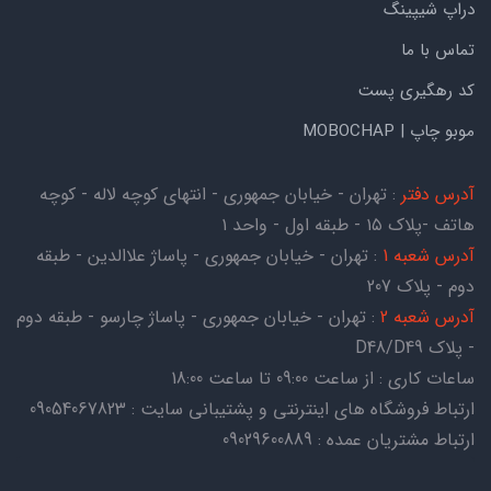
دراپ شیپینگ
تماس با ما
کد رهگیری پست
موبو چاپ | MOBOCHAP
آدرس دفتر
: تهران - خیابان جمهوری - انتهای کوچه لاله - کوچه
هاتف -پلاک ۱۵ - طبقه اول - واحد ۱
آدرس شعبه 1
: تهران - خیابان جمهوری - پاساژ علاالدین - طبقه
دوم - پلاک 207
آدرس شعبه 2
: تهران - خیابان جمهوری - پاساژ چارسو - طبقه دوم
- پلاک D48/D49
ساعات کاری : از ساعت 09:00 تا ساعت 18:00
ارتباط فروشگاه های اینترنتی و پشتیبانی سایت : 09054067823
ارتباط مشتریان عمده : 09029600889