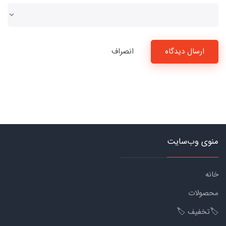
ارسال دیدگاه
انصراف
منوی وب‌سایت
خانه
محصولات
🏷️تخفیف 🏷️