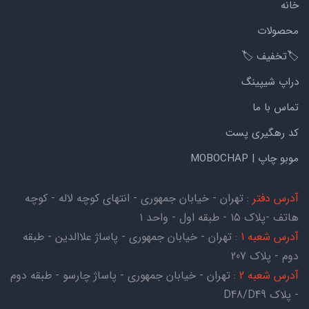
خانه
محصولات
🏷️تخفیف 🏷️
دراپ شیپینگ
تماس با ما
کد رهگیری پست
موبو چاپ | MOBOCHAP
آدرس دفتر
: تهران - خیابان جمهوری - انتهای کوچه لاله - کوچه
هاتف -پلاک ۱۵ - طبقه اول - واحد ۱
آدرس شعبه 1
: تهران - خیابان جمهوری - پاساژ علاالدین - طبقه
دوم - پلاک 207
آدرس شعبه 2
: تهران - خیابان جمهوری - پاساژ چارسو - طبقه دوم
- پلاک D48/D49