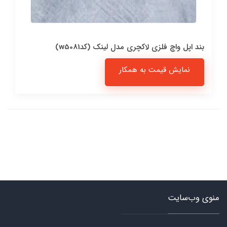
بند اپل واچ فلزی لاکچری مدل لینک (کدw5081)
نمایش قیمت به همکار
منوی وب‌سایت