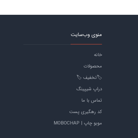
منوی وب‌سایت
خانه
محصولات
🏷️تخفیف 🏷️
دراپ شیپینگ
تماس با ما
کد رهگیری پست
موبو چاپ | MOBOCHAP