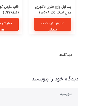
 چرمی پیشی
بند اپل واچ فلزی لاکچری
قاب ماربل که
مدل لینک (کدw5081)
(کدC2281)
یمت به
نمایش قیمت به
نمایش ق
ار
همکار
همک
دیدگاه‌ها
دیدگاه خود را بنویسید