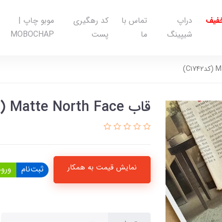
خفیف
دراپ
تماس با
کد رهگیری
موبو چاپ |
شیپینگ
ما
پست
MOBOCHAP
قاب Matte North Face (کدC1742)
نمایش قیمت به همکار
ثبت‌نام
ورود