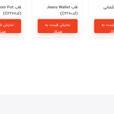
کشانی
قاب Jeans Wallet
قاب om Pot
(کدC2280)
(کدC2278)
یمت به
نمایش قیمت به
نمایش قی
ار
همکار
همکا