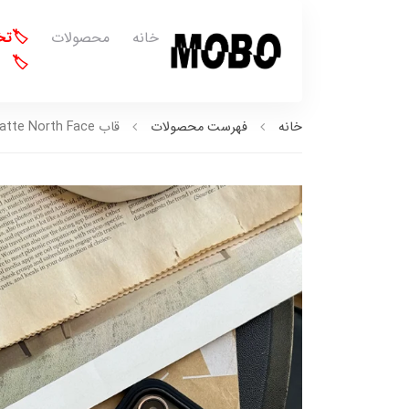
خانه
محصولات
🏷️ت
🏷️
خانه
فهرست محصولات
قاب Matte North Face (کدC1742)