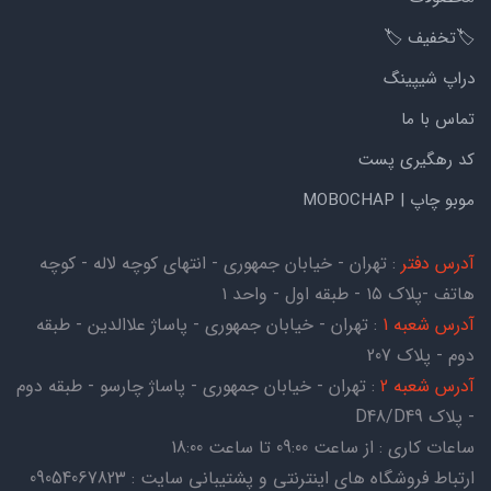
🏷️تخفیف 🏷️
دراپ شیپینگ
تماس با ما
کد رهگیری پست
موبو چاپ | MOBOCHAP
آدرس دفتر
: تهران - خیابان جمهوری - انتهای کوچه لاله - کوچه
هاتف -پلاک ۱۵ - طبقه اول - واحد ۱
آدرس شعبه 1
: تهران - خیابان جمهوری - پاساژ علاالدین - طبقه
دوم - پلاک 207
آدرس شعبه 2
: تهران - خیابان جمهوری - پاساژ چارسو - طبقه دوم
- پلاک D48/D49
ساعات کاری : از ساعت 09:00 تا ساعت 18:00
ارتباط فروشگاه های اینترنتی و پشتیبانی سایت : 09054067823