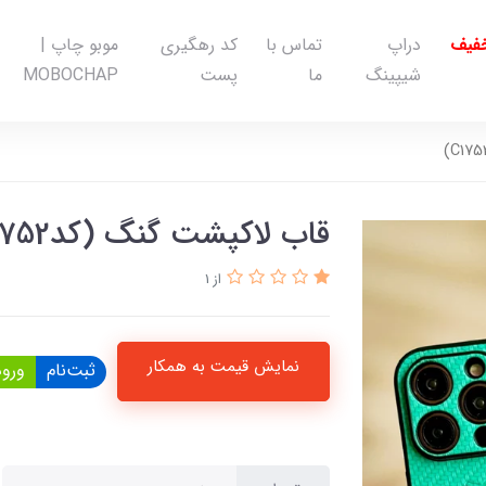
خفیف
دراپ
تماس با
کد رهگیری
موبو چاپ |
شیپینگ
ما
پست
MOBOCHAP
قاب لاکپشت گنگ (کدC1752)
از 1
نمایش قیمت به همکار
ثبت‌نام
ورود