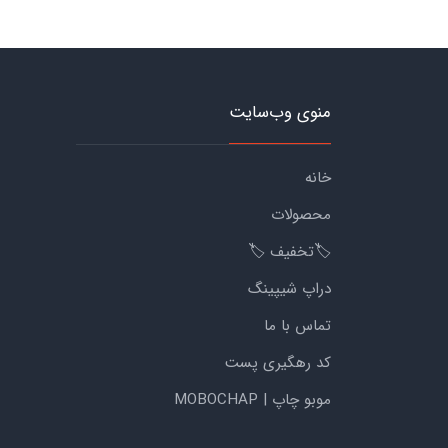
منوی وب‌سایت
خانه
محصولات
🏷️تخفیف 🏷️
دراپ شیپینگ
تماس با ما
کد رهگیری پست
موبو چاپ | MOBOCHAP