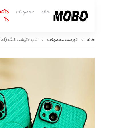
خانه
محصولات
🏷️ت
🏷️
خانه
فهرست محصولات
قاب لاکپشت گنگ (کدC1752)