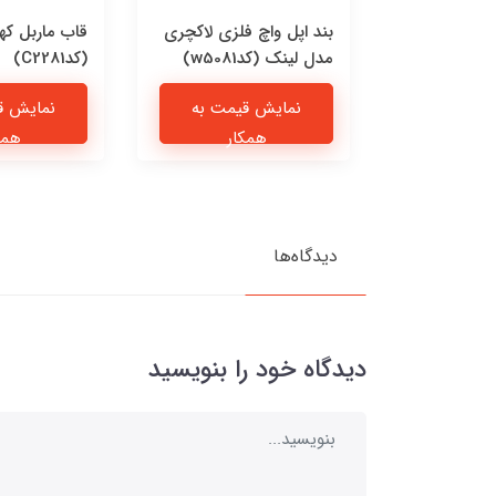
 چرمی پیشی
بند اپل واچ فلزی لاکچری
قاب ماربل که
مدل لینک (کدw5081)
(کدC2281)
یمت به
نمایش قیمت به
نمایش ق
ار
همکار
همک
دیدگاه‌ها
دیدگاه خود را بنویسید