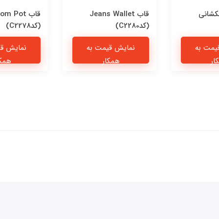
کشانی
قاب Jeans Wallet
قاب om Pot
(کدC2280)
(کدC2278)
یمت به
نمایش قیمت به
نمایش قی
ار
همکار
همکا