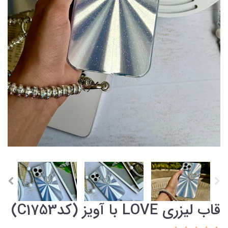
قاب لیزری LOVE با آویز (کدC1753)