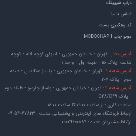
دراپ شیپینگ
تماس با ما
کد رهگیری پست
موبو چاپ | MOBOCHAP
آدرس دفتر
: تهران - خیابان جمهوری - انتهای کوچه لاله - کوچه
هاتف -پلاک ۱۵ - طبقه اول - واحد ۱
آدرس شعبه 1
: تهران - خیابان جمهوری - پاساژ علاالدین - طبقه
دوم - پلاک 207
آدرس شعبه 2
: تهران - خیابان جمهوری - پاساژ چارسو - طبقه دوم
- پلاک D48/D49
ساعات کاری : از ساعت 09:00 تا ساعت 18:00
ارتباط فروشگاه های اینترنتی و پشتیبانی سایت : 09054067823
ارتباط مشتریان عمده : 09029600889