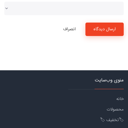
ارسال دیدگاه
انصراف
منوی وب‌سایت
خانه
محصولات
🏷️تخفیف 🏷️