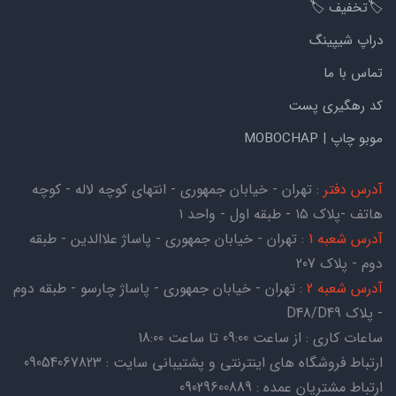
🏷️تخفیف 🏷️
دراپ شیپینگ
تماس با ما
کد رهگیری پست
موبو چاپ | MOBOCHAP
آدرس دفتر
: تهران - خیابان جمهوری - انتهای کوچه لاله - کوچه
هاتف -پلاک ۱۵ - طبقه اول - واحد ۱
آدرس شعبه 1
: تهران - خیابان جمهوری - پاساژ علاالدین - طبقه
دوم - پلاک 207
آدرس شعبه 2
: تهران - خیابان جمهوری - پاساژ چارسو - طبقه دوم
- پلاک D48/D49
ساعات کاری : از ساعت 09:00 تا ساعت 18:00
ارتباط فروشگاه های اینترنتی و پشتیبانی سایت : 09054067823
ارتباط مشتریان عمده : 09029600889