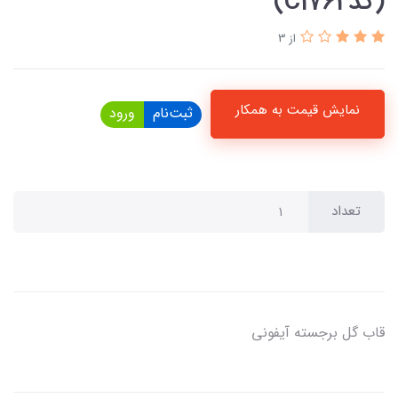
(کدC1762)
از 3
نمایش قیمت به همکار
ثبت‌نام
ورود
تعداد
قاب گل برجسته آیفونی