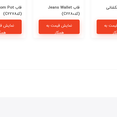
کشانی
قاب Jeans Wallet
قاب om Pot
(کدC2280)
(کدC2278)
یمت به
نمایش قیمت به
نمایش قی
ار
همکار
همکا