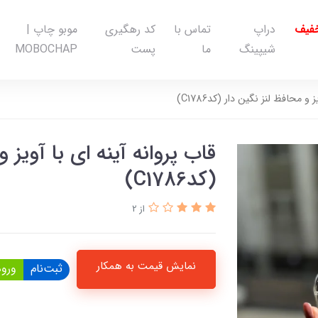
خفیف
دراپ
تماس با
کد رهگیری
موبو چاپ |
شیپینگ
ما
پست
MOBOCHAP
و محافظ لنز نگین دار (کدC1786)
قاب پروانه آینه ای با آویز 
(کدC1786)
از 2
نمایش قیمت به همکار
ثبت‌نام
ورود