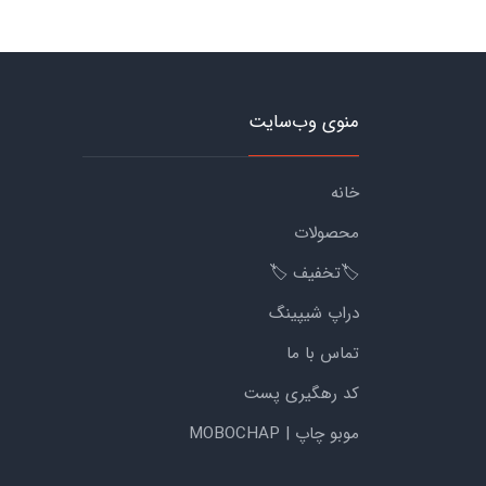
منوی وب‌سایت
خانه
محصولات
🏷️تخفیف 🏷️
دراپ شیپینگ
تماس با ما
کد رهگیری پست
موبو چاپ | MOBOCHAP