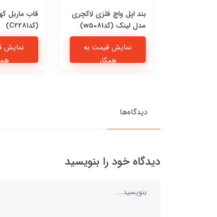
 چرمی پیشی
بند اپل واچ فلزی لاکچری
قاب ماربل که
مدل لینک (کدw5081)
(کدC2281)
یمت به
نمایش قیمت به
نمایش ق
ار
همکار
همک
دیدگاه‌ها
دیدگاه خود را بنویسید