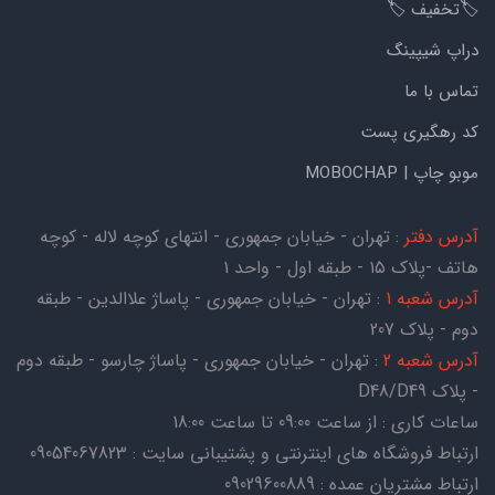
🏷️تخفیف 🏷️
دراپ شیپینگ
تماس با ما
کد رهگیری پست
موبو چاپ | MOBOCHAP
آدرس دفتر
: تهران - خیابان جمهوری - انتهای کوچه لاله - کوچه
هاتف -پلاک ۱۵ - طبقه اول - واحد ۱
آدرس شعبه 1
: تهران - خیابان جمهوری - پاساژ علاالدین - طبقه
دوم - پلاک 207
آدرس شعبه 2
: تهران - خیابان جمهوری - پاساژ چارسو - طبقه دوم
- پلاک D48/D49
ساعات کاری : از ساعت 09:00 تا ساعت 18:00
ارتباط فروشگاه های اینترنتی و پشتیبانی سایت : 09054067823
ارتباط مشتریان عمده : 09029600889