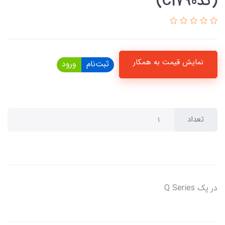
(کدC1790)
نمایش قیمت به همکار
ثبت‌نام
ورود
تعداد
در پک Q Series