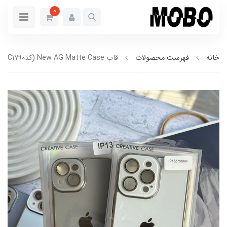
0
خانه
فهرست محصولات
قاب New AG Matte Case (کدC1790)