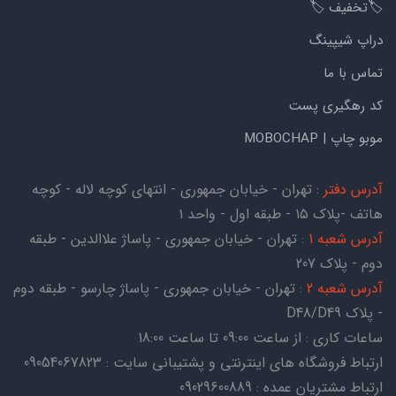
🏷️تخفیف 🏷️
دراپ شیپینگ
تماس با ما
کد رهگیری پست
موبو چاپ | MOBOCHAP
آدرس دفتر
: تهران - خیابان جمهوری - انتهای کوچه لاله - کوچه
هاتف -پلاک ۱۵ - طبقه اول - واحد ۱
آدرس شعبه 1
: تهران - خیابان جمهوری - پاساژ علاالدین - طبقه
دوم - پلاک 207
آدرس شعبه 2
: تهران - خیابان جمهوری - پاساژ چارسو - طبقه دوم
- پلاک D48/D49
ساعات کاری : از ساعت 09:00 تا ساعت 18:00
ارتباط فروشگاه های اینترنتی و پشتیبانی سایت : 09054067823
ارتباط مشتریان عمده : 09029600889