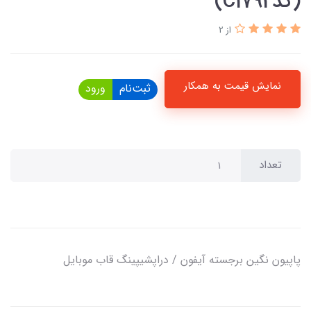
(کدC1792)
از 2
نمایش قیمت به همکار
ثبت‌نام
ورود
تعداد
پاپیون نگین برجسته آیفون / دراپشیپینگ قاب موبایل