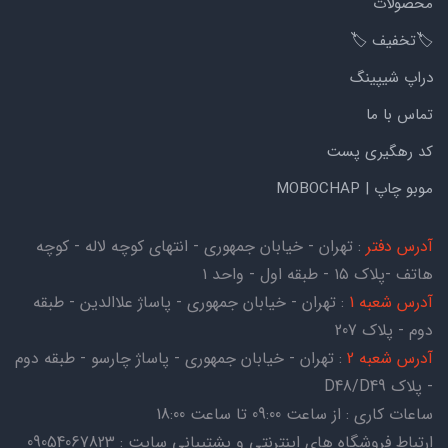
محصولات
🏷️تخفیف 🏷️
دراپ شیپینگ
تماس با ما
کد رهگیری پست
موبو چاپ | MOBOCHAP
آدرس دفتر
: تهران - خیابان جمهوری - انتهای کوچه لاله - کوچه
هاتف -پلاک ۱۵ - طبقه اول - واحد ۱
آدرس شعبه 1
: تهران - خیابان جمهوری - پاساژ علاالدین - طبقه
دوم - پلاک 207
آدرس شعبه 2
: تهران - خیابان جمهوری - پاساژ چارسو - طبقه دوم
- پلاک D48/D49
ساعات کاری : از ساعت 09:00 تا ساعت 18:00
ارتباط فروشگاه های اینترنتی و پشتیبانی سایت : 09054067823