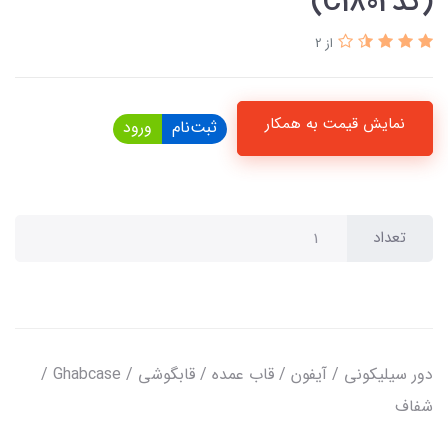
(کدC1802)
از 2
نمایش قیمت به همکار
ثبت‌نام
ورود
تعداد
دور سیلیکونی / آیفون / قاب عمده / قابگوشی / Ghabcase /
شفاف