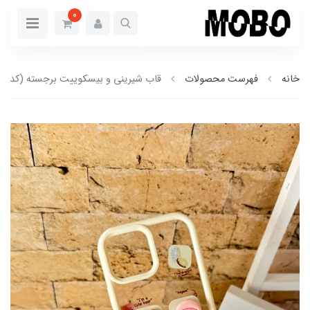
0
خانه
فهرست محصولات
قاب شیرینی و بیسکوییت برجسته (کدC1802)