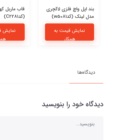
 چرمی پیشی
بند اپل واچ فلزی لاکچری
قاب ماربل که
مدل لینک (کدw5081)
(کدC2281)
یمت به
نمایش قیمت به
نمایش ق
ار
همکار
همک
دیدگاه‌ها
دیدگاه خود را بنویسید