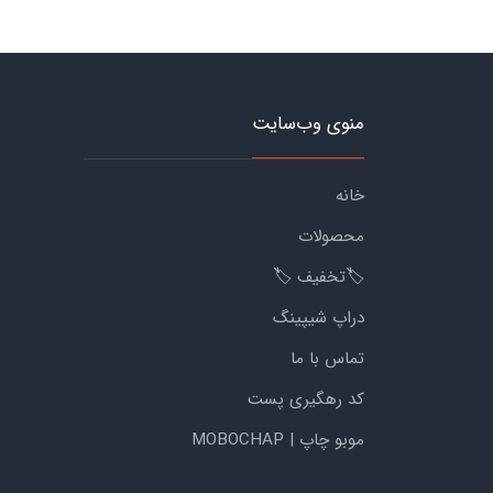
منوی وب‌سایت
خانه
محصولات
🏷️تخفیف 🏷️
دراپ شیپینگ
تماس با ما
کد رهگیری پست
موبو چاپ | MOBOCHAP