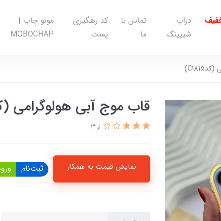
خفیف
دراپ
تماس با
کد رهگیری
موبو چاپ |
شیپینگ
ما
پست
MOBOCHAP
C1815)
قاب موج آبی هولوگرامی (کد1815
از 3
نمایش قیمت به همکار
ثبت‌نام
ورود