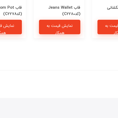
کشانی
قاب Jeans Wallet
قاب om Pot
(کدC2280)
(کدC2278)
یمت به
نمایش قیمت به
نمایش قی
ار
همکار
همکا