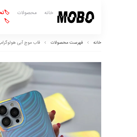
خانه
محصولات
🏷️ت
🏷️
خانه
فهرست محصولات
قاب موج آبی هولوگرامی (کد