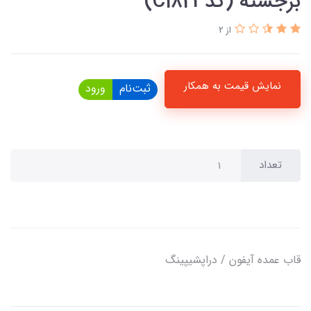
برجسته (کدC1823)
از 2
نمایش قیمت به همکار
ثبت‌نام
ورود
تعداد
قاب عمده آیفون / دراپشیپینگ