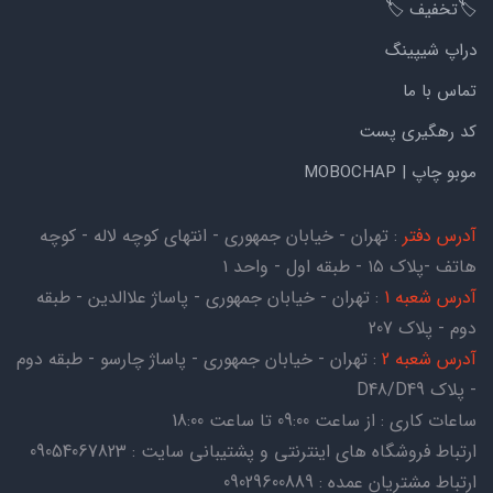
🏷️تخفیف 🏷️
دراپ شیپینگ
تماس با ما
کد رهگیری پست
موبو چاپ | MOBOCHAP
آدرس دفتر
: تهران - خیابان جمهوری - انتهای کوچه لاله - کوچه
هاتف -پلاک ۱۵ - طبقه اول - واحد ۱
آدرس شعبه 1
: تهران - خیابان جمهوری - پاساژ علاالدین - طبقه
دوم - پلاک 207
آدرس شعبه 2
: تهران - خیابان جمهوری - پاساژ چارسو - طبقه دوم
- پلاک D48/D49
ساعات کاری : از ساعت 09:00 تا ساعت 18:00
ارتباط فروشگاه های اینترنتی و پشتیبانی سایت : 09054067823
ارتباط مشتریان عمده : 09029600889