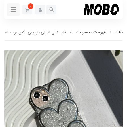
0
خانه
فهرست محصولات
قاب قلبی اکلیلی پاپیونی نگین برجسته (کدC1823