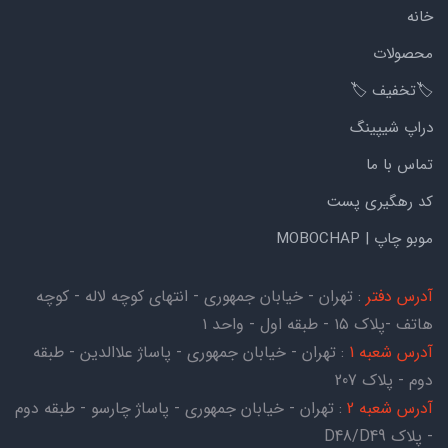
خانه
محصولات
🏷️تخفیف 🏷️
دراپ شیپینگ
تماس با ما
کد رهگیری پست
موبو چاپ | MOBOCHAP
آدرس دفتر
: تهران - خیابان جمهوری - انتهای کوچه لاله - کوچه
هاتف -پلاک ۱۵ - طبقه اول - واحد ۱
آدرس شعبه 1
: تهران - خیابان جمهوری - پاساژ علاالدین - طبقه
دوم - پلاک 207
آدرس شعبه 2
: تهران - خیابان جمهوری - پاساژ چارسو - طبقه دوم
- پلاک D48/D49