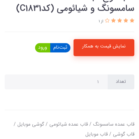
سامسونگ و شیائومی (کدC1831)
از 1
نمایش قیمت به همکار
ثبت‌نام
ورود
تعداد
قاب عمده سامسونگ / قاب عمده شیائومی / گوشی موبایل /
قاب گوشی / قاب موبایل