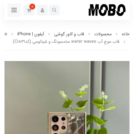
0
خانه
محصولات
قاب و کاور گوشی
آیفون | iPhone
5pro
قاب موج آب water waves سامسونگ و شیائومی (کدC1831)