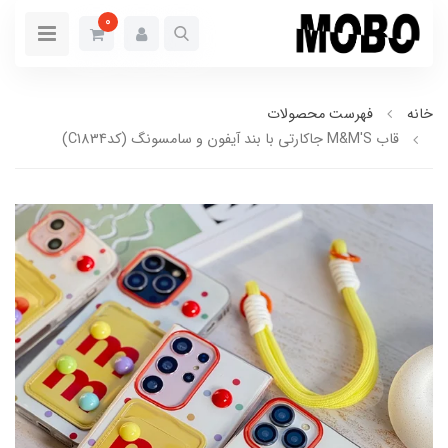
0
خانه
فهرست محصولات
قاب M&M'S جاکارتی با بند آیفون و سامسونگ (کدC1834)