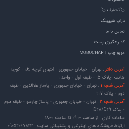
🏷️تخفیف 🏷️
دراپ شیپینگ
تماس با ما
کد رهگیری پست
موبو چاپ | MOBOCHAP
آدرس دفتر
: تهران - خیابان جمهوری - انتهای کوچه لاله - کوچه
هاتف -پلاک ۱۵ - طبقه اول - واحد ۱
آدرس شعبه 1
: تهران - خیابان جمهوری - پاساژ علاالدین - طبقه
دوم - پلاک 207
آدرس شعبه 2
: تهران - خیابان جمهوری - پاساژ چارسو - طبقه دوم
- پلاک D48/D49
ساعات کاری : از ساعت 09:00 تا ساعت 18:00
ارتباط فروشگاه های اینترنتی و پشتیبانی سایت : 09054067823