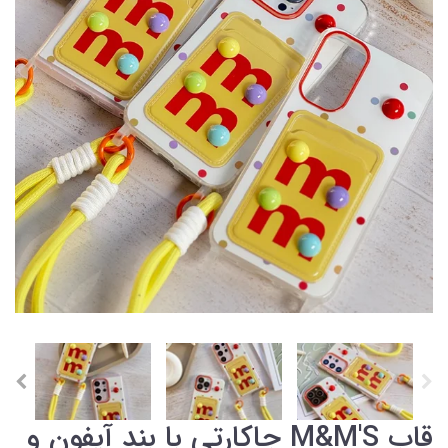
قاب M&M'S جاکارتی با بند آیفون و