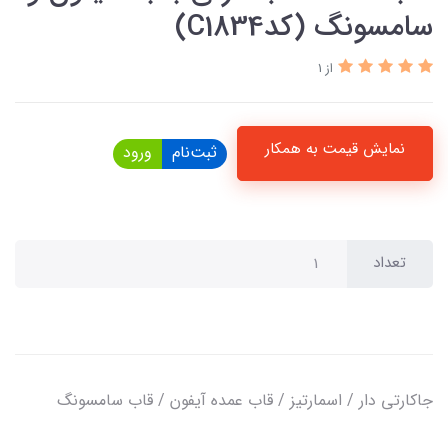
سامسونگ (کدC1834)
از 1
نمایش قیمت به همکار
ثبت‌نام
ورود
تعداد
جاکارتی دار / اسمارتیز / قاب عمده آیفون / قاب سامسونگ