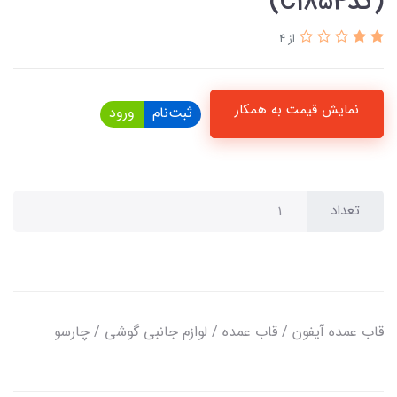
(کدC1854)
از 4
نمایش قیمت به همکار
ثبت‌نام
ورود
تعداد
قاب عمده آیفون / قاب عمده / لوازم جانبی گوشی / چارسو