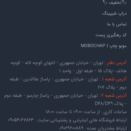
🏷️تخفیف 🏷️
دراپ شیپینگ
تماس با ما
کد رهگیری پست
موبو چاپ | MOBOCHAP
آدرس دفتر
: تهران - خیابان جمهوری - انتهای کوچه لاله - کوچه
هاتف -پلاک ۱۵ - طبقه اول - واحد ۱
آدرس شعبه 1
: تهران - خیابان جمهوری - پاساژ علاالدین - طبقه
دوم - پلاک 207
آدرس شعبه 2
: تهران - خیابان جمهوری - پاساژ چارسو - طبقه دوم
- پلاک D48/D49
ساعات کاری : از ساعت 09:00 تا ساعت 18:00
ارتباط فروشگاه های اینترنتی و پشتیبانی سایت : 09054067823
ارتباط مشتریان عمده : 09029600889