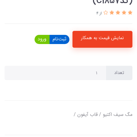
(کدC1857)
از 4
نمایش قیمت به همکار
ثبت‌نام
ورود
تعداد
مگ سیف اکتیو / قاب آیفون /