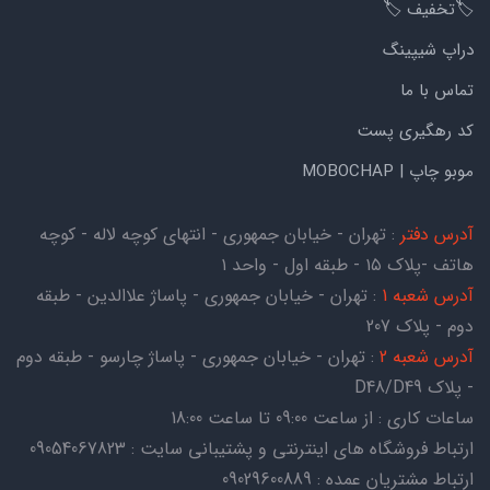
🏷️تخفیف 🏷️
دراپ شیپینگ
تماس با ما
کد رهگیری پست
موبو چاپ | MOBOCHAP
آدرس دفتر
: تهران - خیابان جمهوری - انتهای کوچه لاله - کوچه
هاتف -پلاک ۱۵ - طبقه اول - واحد ۱
آدرس شعبه 1
: تهران - خیابان جمهوری - پاساژ علاالدین - طبقه
دوم - پلاک 207
آدرس شعبه 2
: تهران - خیابان جمهوری - پاساژ چارسو - طبقه دوم
- پلاک D48/D49
ساعات کاری : از ساعت 09:00 تا ساعت 18:00
ارتباط فروشگاه های اینترنتی و پشتیبانی سایت : 09054067823
ارتباط مشتریان عمده : 09029600889