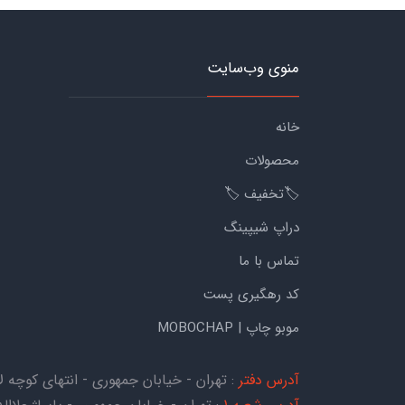
منوی وب‌سایت
خانه
محصولات
🏷️تخفیف 🏷️
دراپ شیپینگ
تماس با ما
کد رهگیری پست
موبو چاپ | MOBOCHAP
آدرس دفتر
: تهران - خیابان جمهوری - انتهای کوچه لاله - کوچه هات