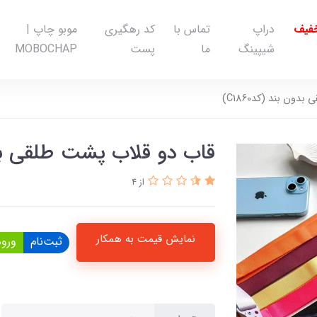
خفیف
دراپ
تماس با
کد رهگیری
موبو چاپ |
شیپینگ
ما
پست
MOBOCHAP
ون بند (کدC1860)
قاب دو قلاب پشت طلقی بدون ب
از 4
نمایش قیمت به همکار
ثبت‌نام
ورود