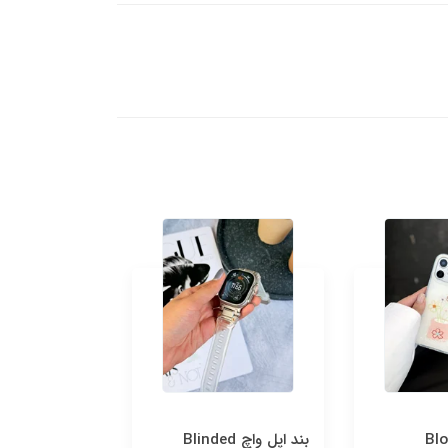
Blo
بند اپل واچ Blinded
قاب n Blue