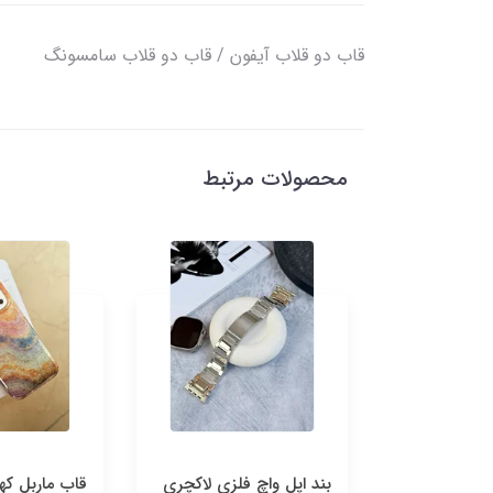
قاب دو قلاب آیفون / قاب دو قلاب سامسونگ
محصولات مرتبط
 چرمی پیشی
بند اپل واچ فلزی لاکچری
قاب ماربل که