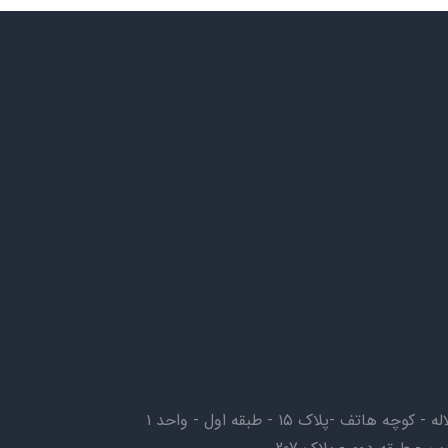
ف -پلاک ۱۵ - طبقه اول - واحد ۱