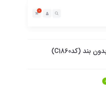
0
ند (کدC1860)