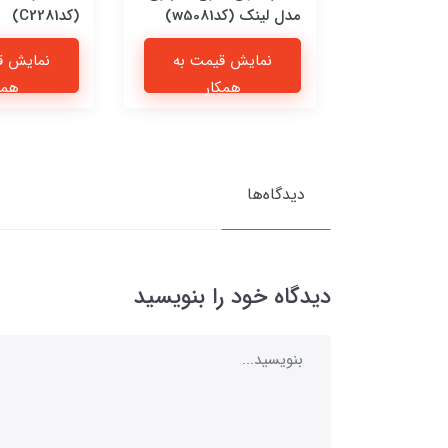
مدل لینک (کدw5081)
(کدC2281)
یمت به
نمایش قیمت به
نمایش ق
ار
همکار
همک
دیدگاه‌ها
دیدگاه خود را بنویسید