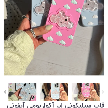
قاب سیلیکونی ابر آکواریومی آیفونی