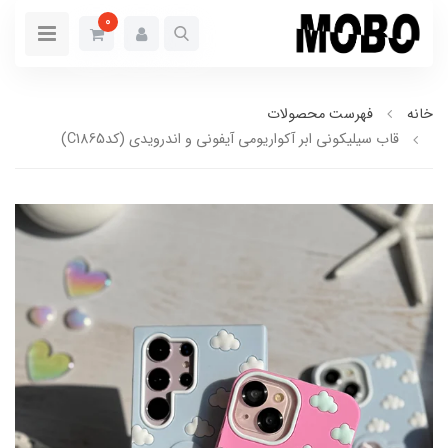
0
خانه
فهرست محصولات
قاب سیلیکونی ابر آکواریومی آیفونی و اندرویدی (کدC1865)