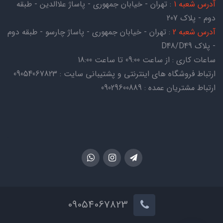
آدرس شعبه 1
: تهران - خیابان جمهوری - پاساژ علاالدین - طبقه
دوم - پلاک 207
آدرس شعبه 2
: تهران - خیابان جمهوری - پاساژ چارسو - طبقه دوم
- پلاک D48/D49
ساعات کاری : از ساعت 09:00 تا ساعت 18:00
ارتباط فروشگاه های اینترنتی و پشتیبانی سایت : 09054067823
ارتباط مشتریان عمده : 09029600889
09054067823