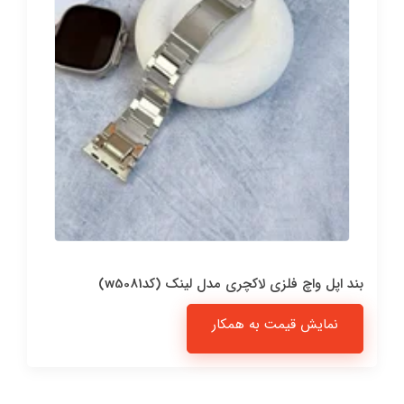
بند اپل واچ فلزی لاکچری مدل لینک (کدw5081)
نمایش قیمت به همکار