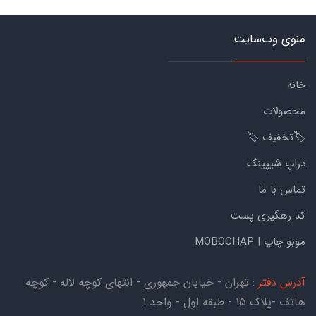
منوی وب‌سایت
خانه
محصولات
🏷️تخفیف 🏷️
دراپ شیپینگ
تماس با ما
کد رهگیری پست
موبو چاپ | MOBOCHAP
آدرس دفتر
: تهران - خیابان جمهوری - انتهای کوچه لاله - کوچه
هاتف -پلاک ۱۵ - طبقه اول - واحد ۱