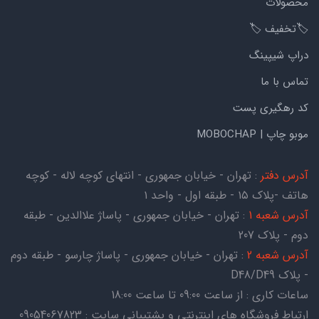
محصولات
🏷️تخفیف 🏷️
دراپ شیپینگ
تماس با ما
کد رهگیری پست
موبو چاپ | MOBOCHAP
آدرس دفتر
: تهران - خیابان جمهوری - انتهای کوچه لاله - کوچه
هاتف -پلاک ۱۵ - طبقه اول - واحد ۱
آدرس شعبه 1
: تهران - خیابان جمهوری - پاساژ علاالدین - طبقه
دوم - پلاک 207
آدرس شعبه 2
: تهران - خیابان جمهوری - پاساژ چارسو - طبقه دوم
- پلاک D48/D49
ساعات کاری : از ساعت 09:00 تا ساعت 18:00
ارتباط فروشگاه های اینترنتی و پشتیبانی سایت : 09054067823